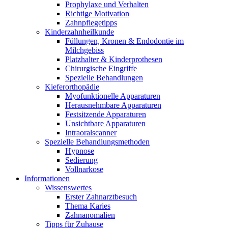
Prophylaxe und Verhalten
Richtige Motivation
Zahnpflegetipps
Kinderzahnheilkunde
Füllungen, Kronen & Endodontie im
Milchgebiss
Platzhalter & Kinderprothesen
Chirurgische Eingriffe
Spezielle Behandlungen
Kieferorthopädie
Myofunktionelle Apparaturen
Herausnehmbare Apparaturen
Festsitzende Apparaturen
Unsichtbare Apparaturen
Intraoralscanner
Spezielle Behandlungsmethoden
Hypnose
Sedierung
Vollnarkose
Informationen
Wissenswertes
Erster Zahnarztbesuch
Thema Karies
Zahnanomalien
Tipps für Zuhause