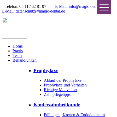
Telefon: 05 11 / 62 81 97
E-Mail: info@magic-dental.de
E-Mail: datenschutz@magic-dental.de
Home
Praxis
Team
Behandlungen
Prophylaxe
Ablauf der Prophylaxe
Prophylaxe und Verhalten
Richtige Motivation
Zahnpflegetipps
Kinderzahnheilkunde
Füllungen, Kronen & Endodontie im