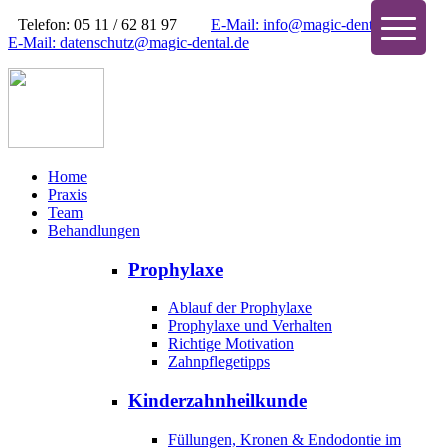
Telefon: 05 11 / 62 81 97
E-Mail: info@magic-dental.de
E-Mail: datenschutz@magic-dental.de
Home
Praxis
Team
Behandlungen
Prophylaxe
Ablauf der Prophylaxe
Prophylaxe und Verhalten
Richtige Motivation
Zahnpflegetipps
Kinderzahnheilkunde
Füllungen, Kronen & Endodontie im