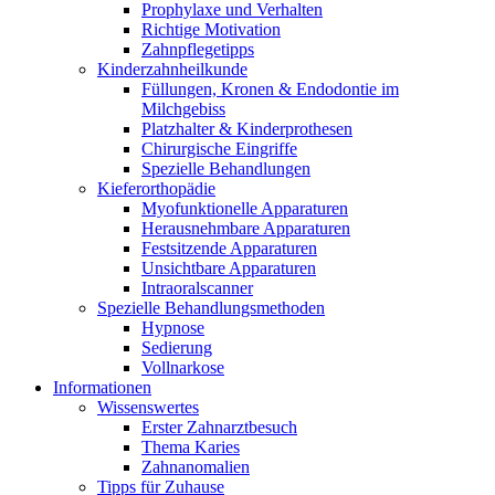
Prophylaxe und Verhalten
Richtige Motivation
Zahnpflegetipps
Kinderzahnheilkunde
Füllungen, Kronen & Endodontie im
Milchgebiss
Platzhalter & Kinderprothesen
Chirurgische Eingriffe
Spezielle Behandlungen
Kieferorthopädie
Myofunktionelle Apparaturen
Herausnehmbare Apparaturen
Festsitzende Apparaturen
Unsichtbare Apparaturen
Intraoralscanner
Spezielle Behandlungsmethoden
Hypnose
Sedierung
Vollnarkose
Informationen
Wissenswertes
Erster Zahnarztbesuch
Thema Karies
Zahnanomalien
Tipps für Zuhause