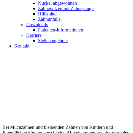
Nuckel abgewöhnen
Zähneputzen mit Zahnspange
Hilfsmittel
Zahnunfälle
Downloads
Patienten-Informationen
Karriere
Stellenangebote
Kontakt
Zahnanomalien
Wissenswertes
Bei Milchzähnen und bleibenden Zähnen von Kindern und
Jugendlichen können verschieden Abweichungen von der normalen