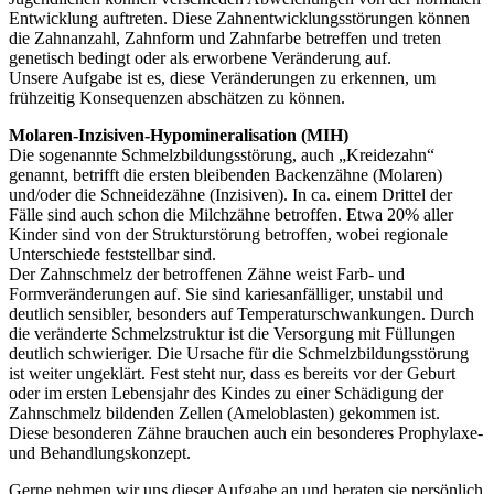
Entwicklung auftreten. Diese Zahnentwicklungsstörungen können
die Zahnanzahl, Zahnform und Zahnfarbe betreffen und treten
genetisch bedingt oder als erworbene Veränderung auf.
Unsere Aufgabe ist es, diese Veränderungen zu erkennen, um
frühzeitig Konsequenzen abschätzen zu können.
Molaren-Inzisiven-Hypomineralisation (MIH)
Die sogenannte Schmelzbildungsstörung, auch „Kreidezahn“
genannt, betrifft die ersten bleibenden Backenzähne (Molaren)
und/oder die Schneidezähne (Inzisiven). In ca. einem Drittel der
Fälle sind auch schon die Milchzähne betroffen. Etwa 20% aller
Kinder sind von der Strukturstörung betroffen, wobei regionale
Unterschiede feststellbar sind.
Der Zahnschmelz der betroffenen Zähne weist Farb- und
Formveränderungen auf. Sie sind kariesanfälliger, unstabil und
deutlich sensibler, besonders auf Temperaturschwankungen. Durch
die veränderte Schmelzstruktur ist die Versorgung mit Füllungen
deutlich schwieriger. Die Ursache für die Schmelzbildungsstörung
ist weiter ungeklärt. Fest steht nur, dass es bereits vor der Geburt
oder im ersten Lebensjahr des Kindes zu einer Schädigung der
Zahnschmelz bildenden Zellen (Ameloblasten) gekommen ist.
Diese besonderen Zähne brauchen auch ein besonderes Prophylaxe-
und Behandlungskonzept.
Gerne nehmen wir uns dieser Aufgabe an und beraten sie persönlich